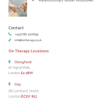
Relationships under lockdown
Contact
+447787 407634
info@ontherapy.co.uk
On Therapy Locations
Chingford:
5A Signal Walk,
London,
E4 9BW
City:
68 Lombard Street,
London,
EC3V 9LJ