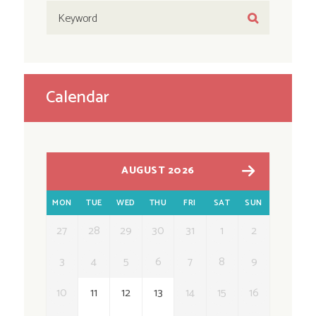
UKCP
Calendar
od 6
AUGUST 2026
miesięcy do kilku lat
MON
TUE
WED
THU
FRI
SAT
SUN
27
28
29
30
31
1
2
3
4
5
6
7
8
9
10
11
12
13
14
15
16