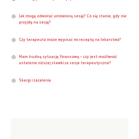
neutralną
Jak mogę odwołać umówioną sesję? Co się stanie, gdy nie
powiedz mi o tym na sesji
przyjdę na sesję?
niesymetryczność
Czy terapeuta może wypisać mi receptę na lekarstwa?
48 godzin wcześniej
Terapię
krótkoterminową
Mam trudną sytuację finansową – czy jest możliwość
ustalenia niższej stawki za sesje terapeutyczne?
więcej niż 8
lekarzem
tygodni
2 sesje
superwizji klinicznej
pierwszego kontaktu (GP)
psychiatrą
Skargi i zażalenia
odpłatna.
£50.
kontraktu
terapeutycznego.
konsultacji
Skontaktuj się ze mną
10-12
terapeutycznej.
spotkań
Terapię długoterminową