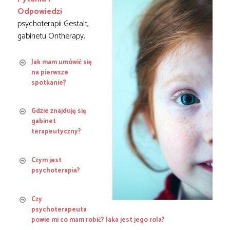
Odpowiedzi
psychoterapii Gestalt,
gabinetu Ontherapy.
Jak mam umówić się
na pierwsze
spotkanie?
Gdzie znajduję się
gabinet
terapeutyczny?
joanna@onthera
Czym jest
py.co.uk
psychoterapia?
Imię i nazwisko
Czy
(wymagane)
psychoterapeuta
powie mi co mam robić? Jaka jest jego rola?