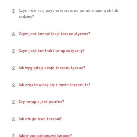
Czym różni się psychoterapia od porad znajomych lub
Adres email
rodziny?
(wymagane)
Czym jest konsultacja terapeutyczna?
Psychoterapia polega więc na odkryciu tego nie
Temat
Czym jest kontrakt terapeutyczny?
jaki masz być lecz tego, kim naprawdę jesteś.
konsultacji terapeutycznej
Jak wyglądają sesje terapeutyczne?
Treść wiadomości
kontraktu terapeutycznego
Jak często widzę się z moim terapeutą?
raz w tygodniu o stałej porze.
swojej profesjonalnej wiedzy i
regularność
Czy terapia jest poufna?
doświadczeniu
Regularność
Jak długo trwa terapia?
kontraktu terapeutycznego
Jaki mogę zakończyć terapię?