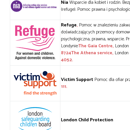
Nia
Wsparcie dla kobiet i rodzin. B
(refuge). Pomoc prawna i psychologic
Refuge
,
Pomoc w znalezieniu zakwa
doświadczających przemocy domow
psychologiczna, prawna, wsparcie. P
Londynie:
The Gaia Centre,
London 
8724
The Athena service,
London 
4052.
Victim Support
Pomoc dla ofiar pr
111.
London Child Protection