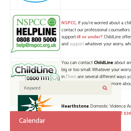
NSPCC
,
If you’re worried about a chil
contact our professional counsellors 
support.
18 or under?
ChildLine offer
and
support
whatever your worry, wh
You can contact
ChildLine
about any
big or too small. Whatever your worry 
in
.There
are several different ways yo
us, which you can find out more abo
Hearthstone
Domestic Violence Ad
London Haringey, tel:
020 8888 536
Calendar