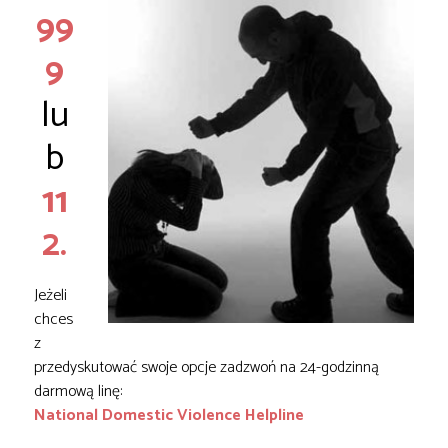
99
9
lu
b
11
2.
Jeżeli
chces
z
przedyskutować swoje opcje zadzwoń na 24-godzinną
darmową linę:
National Domestic Violence Helpline